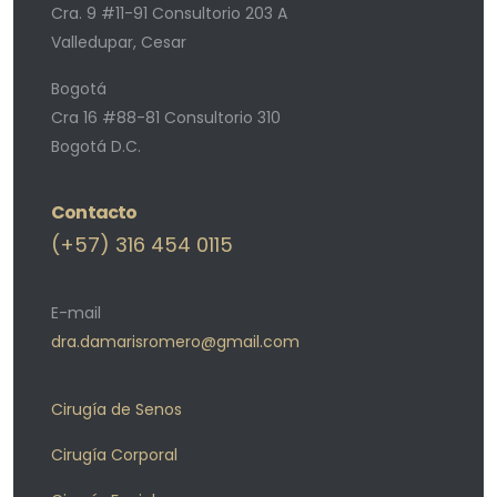
Cra. 9 #11-91 Consultorio 203 A
Valledupar, Cesar
Bogotá
Cra 16 #88-81 Consultorio 310
Bogotá D.C.
Contacto
(+57) 316 454 0115
E-mail
dra.damarisromero@gmail.com
Cirugía de Senos
Cirugía Corporal