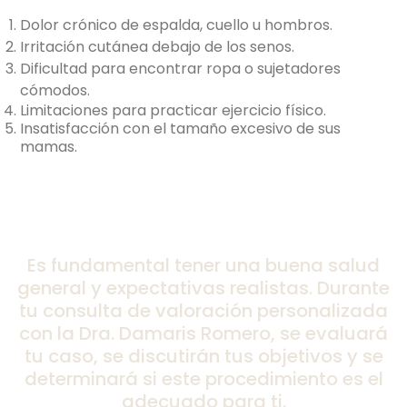
Dolor crónico de espalda, cuello u hombros.
Irritación cutánea debajo de los senos.
Dificultad para encontrar ropa o sujetadores
cómodos.
Limitaciones para practicar ejercicio físico.
Insatisfacción con el tamaño excesivo de sus
mamas.
Es fundamental tener una buena salud
general y expectativas realistas. Durante
tu consulta de valoración personalizada
con la Dra. Damaris Romero, se evaluará
tu caso, se discutirán tus objetivos y se
determinará si este procedimiento es el
adecuado para ti.