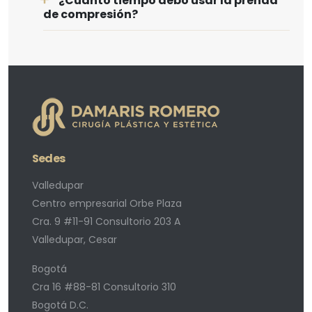
¿Cuánto tiempo debo usar la prenda
de compresión?
Sedes
Valledupar
Centro empresarial Orbe Plaza
Cra. 9 #11-91 Consultorio 203 A
Valledupar, Cesar
Bogotá
Cra 16 #88-81 Consultorio 310
Bogotá D.C.