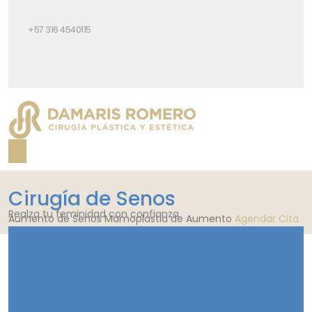
+57 316 4540115
Cirugía de Senos
Realza tu feminidad con confianza.
Aumento de Senos
Mamoplastia de Aumento
Agendar Cita